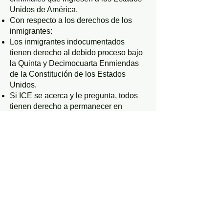
Unidos de América.
Con respecto a los derechos de los
inmigrantes:
Los inmigrantes indocumentados
tienen derecho al debido proceso bajo
la Quinta y Decimocuarta Enmiendas
de la Constitución de los Estados
Unidos.
Si ICE se acerca y le pregunta, todos
tienen derecho a permanecer en
silencio y solicitar consultar con un
abogado.
Ninguna persona está obligada a abrir
la puerta a las autoridades a menos
que se le presente una orden de
registro o arresto válida.
Toda persona puede oponerse
tranquilamente a cualquier intento de
registrar su persona o permitir la
entrada a su domicilio, incluso cuando